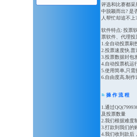
评选和比赛都采
中脱颖而出? 是
人帮忙却追不上
软件特点: 投
票软件、代理投
1.全自动投票刷
2.投票速度快,
3.投票数据封
4.自动投票机运
5.使用简单,只
6.自由度高,
操 作 流 程
1.通过QQ(79
及投票数量
2.我们根据难
3.打款到我们的
4.我们收到款