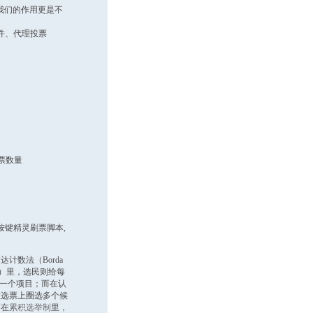
我们的作用更是不
。
件、代理投票
投票数量
按键精灵刷票脚本,
数法（Borda
ng）里，选民则给每
择一个项目；而在认
在选票上圈选多个候
而在
累积选举制
里，