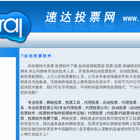
自 动 投 票 软 件
内衣模特大奖赛 抢票软件下载 如何使用刷票器 投票 投票 按键精灵
脚本,本公司拥有专业的技术人员， 开发各种自动投票软件、自动投票机
刷投票刷票机。上万人的投票兼职人员，公司长年备有海量的手机卡及
研发在无线集成、无线电终端发送上拥有国内先进水平。目前可为SP公
提供技术服务。我们可在不同地区，不同时间提供网络投票模式。7*24
您的光顾!!
专业投票，网络投票，投票工具，代理投票，自动投票，代理投票
具，专业投票投票公司(专业代理投票，代理投票公司）自动投票（自动
投票软件（投票软件制作投票软件定制）代理投票（代投票/代刷票/排名
票，投票软件免费下载
，
网络投票
，
网络推选评选投票代替传统手工投
的评选方式，现在越来越多的网络票选、投票评选和比赛都采用网上投
否想在激烈的投票竞争中脱颖而出? 是否看到别人票数的迅速增加而无可奈
人帮忙却追不上?