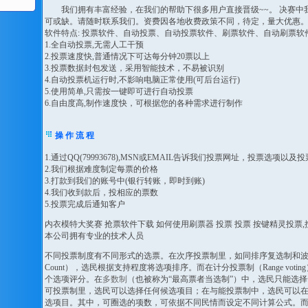
我们拥有丰富经验，在我们的帮助下很多用户直接晋级~~。 决赛中
可或缺。请随时联系我们。资费因各地收费政策不同，待定，量大优惠
软件特点: 投票软件、自动投票、自动投票软件、刷票软件、自动刷票软
1.全自动投票,无需人工干预
2.投票速度快,普通情况下可达每分钟20票以上
3.投票数据封包发送，采用智能技术，不易被识别
4.自动投票机运行时,不影响电脑正常使用(可后台运行)
5.使用简单,只需按一键即可进行自动投票
6.自由度高,制作速度快，可根据您的各种需求进行制作
操 作 流 程
1.通过QQ(79993678),MSN或EMAIL告诉我们投票网址，投票选项以及
2.我们根据难度制定每票的价格
3.打款到我们的账号中(银行转账，即时到账)
4.我们收到款后，投相应的票数
5.投票完成后通知客户
内衣模特大奖赛 抢票软件下载 如何使用刷票器 投票 投票 按键精灵投票,
本公司拥有专业的技术人员
不同投票制度有不同形式的选票。在次序投票制里，如同排序复选制和波达计
Count），选民根据支持程度将选项排序。而在计分投票制（Range voti
个选项评分。在
多数制
（也被称为“最高票者当选制”）中，选民只能选
可投票制里，选民可以选择任何候选项目；在与能投票制中，选民可以
选项目。其中，可圈选的项数，可依据不同民情而设定不同计算公式。