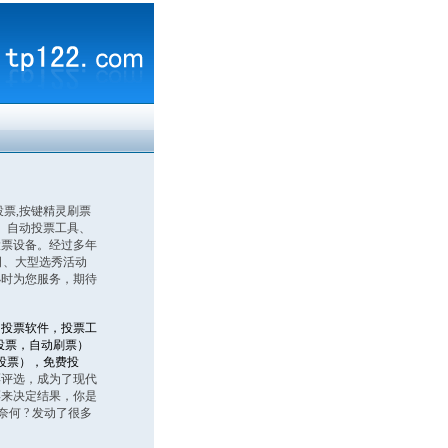
投票,按键精灵刷票
、自动投票工具、
投票设备。经过多年
司、大型选秀活动
小时为您服务，期待
，投票软件，投票工
投票，自动刷票）
投票），免费投
票评选，成为了现代
票来决定结果，你是
何 ? 发动了很多