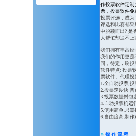
作投票软件定制
票，投票软件免
投票评选，成为
评选和比赛都采
中脱颖而出? 是
人帮忙却追不上
我们拥有丰富经
我们的作用更是
同，待定，刷投
软件特点: 投
票软件、代理投
1.全自动投票,
2.投票速度快,
3.投票数据封
4.自动投票机运
5.使用简单,只
6.自由度高,
操 作 流 程