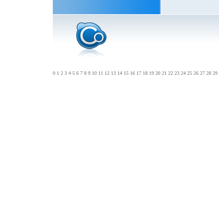
0
1
2
3
4
5
6
7
8
9
10
11
12
13
14
15
16
17
18
19
20
21
22
23
24
25
26
27
28
29