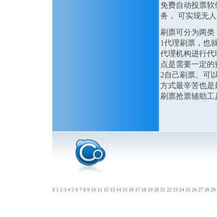
免费自动投票软
务， 可实现
刷票可分为两类
1代理刷票，也
代理机构进行代
点是需要一定的
2自己刷票。可
方式最辛苦也是
刷票抢票辅助工
0
1
2
3
4
5
6
7
8
9
10
11
12
13
14
15
16
17
18
19
20
21
22
23
24
25
26
27
28
29